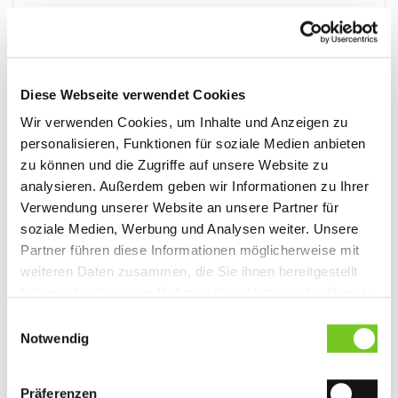
Details
Diese Webseite verwendet Cookies
Wir verwenden Cookies, um Inhalte und Anzeigen zu
personalisieren, Funktionen für soziale Medien anbieten
zu können und die Zugriffe auf unsere Website zu
analysieren. Außerdem geben wir Informationen zu Ihrer
Verwendung unserer Website an unsere Partner für
soziale Medien, Werbung und Analysen weiter. Unsere
Partner führen diese Informationen möglicherweise mit
weiteren Daten zusammen, die Sie ihnen bereitgestellt
haben oder die sie im Rahmen Ihrer Nutzung der Dienste
gesammelt haben. Sie geben Einwilligung zu unseren
ART. 269
Einwilligungsauswahl
Cookies, wenn Sie unsere Webseite weiterhin nutzen.
HAKRO COTTON TEC® T-Shirt
Notwendig
Funktionelles T-Shirt mit Rundhalsausschnitt, schmalem
Halsbündchen und Nackenband. Kragennaht und
Präferenzen