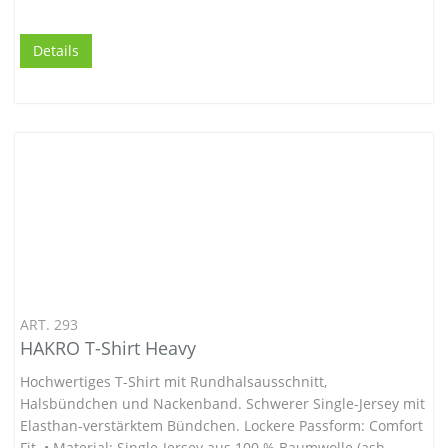
Details
ART. 293
HAKRO T-Shirt Heavy
Hochwertiges T-Shirt mit Rundhalsausschnitt,
Halsbündchen und Nackenband. Schwerer Single-Jersey mit
Elasthan-verstärktem Bündchen. Lockere Passform: Comfort
Fit. • Material: Single-Jersey aus 100 % Baumwolle (ash