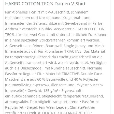
HAKRO COTTON TEC® Damen V-Shirt
Funktionelles T-Shirt mit V-Ausschnitt, schmalem
Halsbündchen und Nackenband. Kragennaht und
Innenseiten der Seitenschlitze mit Gewebeband in Farbe
Anthrazit verstärkt. Double-Face-Material HAKRO COTTON
TEC®, für das zwei Garne mit unterschiedlichen Funktionen
in einem speziellen Strickverfahren kombiniert werden.
Außenseite aus feinem Baumwoll-Single-Jersey und Mesh-
Innenseite aus der Funktionsfaser TRIACTIVE. Das Material
ist temperaturregulierend, da Feuchtigkeit schnell an die
Außenseite transportiert wird, wo sie verdunstet. Verfügbar
auch als Unisexmodell mit Rundhalsausschnitt. Normale
Passform: Regular Fit. • Material: TRIACTIVE, Double-Face-
Maschenware aus 60 % Baumwolle und 40 % Polyester
(Baumwoll-Single-Jersey-Außenseite und Polyester-Mesh-
Innenseite) • Gewicht: 185 g/m² • Eigenschaft:
einlaufvorbehandelt, pflegeleicht, temperaturregulierend,
atmungsaktiv, Feuchtigkeit transportierend • Passform:
Regular Fit • Siegel: Fair Wear Leader, ClimatePartner
zertifiziertes Produkt, OEKO-TEX® STANDARD 100 •