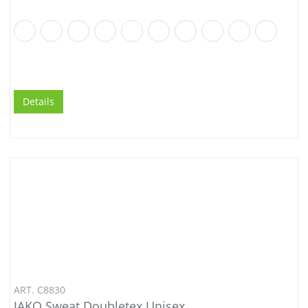
Details
ART. C8830
JAKO Sweat Doubletex Unisex