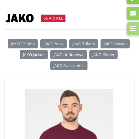
65 ARTIKEL
JAKO T-Shirts
JAKO Polos
JAKO Trikots
JAKO Sweats
JAKO Jacken
JAKO Underwear
JAKO Kinder
JAKO Accessoires