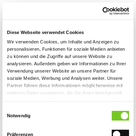
Diese Webseite verwendet Cookies
Wir verwenden Cookies, um Inhalte und Anzeigen zu
personalisieren, Funktionen für soziale Medien anbieten
zu können und die Zugriffe auf unsere Website zu
ART. C6320
analysieren. Außerdem geben wir Informationen zu Ihrer
JAKO Polo Organic Herren, Damen und Kinder
Verwendung unserer Website an unsere Partner für
soziale Medien, Werbung und Analysen weiter. Unsere
Durch die Verwendung von klassischem Piqué Stoff in
Partner führen diese Informationen möglicherweise mit
unserem Polo Organic, ist es besonders formstabil, robust,
leicht und atmungsaktiv. Im Polo unserer Corporate
weiteren Daten zusammen, die Sie ihnen bereitgestellt
Teamwear ist 100 % Baumwolle aus kontrolliert
haben oder die sie im Rahmen Ihrer Nutzung der Dienste
biologischem Anbau verarbeitet. Das Polo hat eine 3er
gesammelt haben. Sie geben Einwilligung zu unseren
Einwilligungsauswahl
Knopfleiste. Wir verwenden bruchsichere und
Cookies, wenn Sie unsere Webseite weiterhin nutzen.
Notwendig
hitzebeständige Knöpfe. Die hochwertigen Materialien
garantieren Funktionalität und Tragekomfort in deiner
Berufskleidung. Die hochwertigen Farbstoffe sorgen auch
Präferenzen