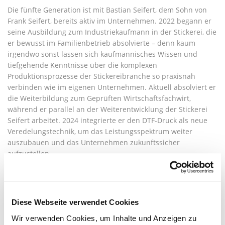
Die fünfte Generation ist mit Bastian Seifert, dem Sohn von
Frank Seifert, bereits aktiv im Unternehmen. 2022 begann er
seine Ausbildung zum Industriekaufmann in der Stickerei, die
er bewusst im Familienbetrieb absolvierte – denn kaum
irgendwo sonst lassen sich kaufmännisches Wissen und
tiefgehende Kenntnisse über die komplexen
Produktionsprozesse der Stickereibranche so praxisnah
verbinden wie im eigenen Unternehmen. Aktuell absolviert er
die Weiterbildung zum Geprüften Wirtschaftsfachwirt,
während er parallel an der Weiterentwicklung der Stickerei
Seifert arbeitet. 2024 integrierte er den DTF-Druck als neue
Veredelungstechnik, um das Leistungsspektrum weiter
auszubauen und das Unternehmen zukunftssicher
aufzustellen.
Heute verbindet die Stickerei Seifert traditionelle
Handwerkskunst mit modernster Technik. Als einer der
führenden Veredelungsbetriebe Deutschlands bleibt das
Diese Webseite verwendet Cookies
Unternehmen auch in Zukunft auf Wachstumskurs – getragen
Wir verwenden Cookies, um Inhalte und Anzeigen zu
von familiärem Zusammenhalt, Innovationsgeist und einer