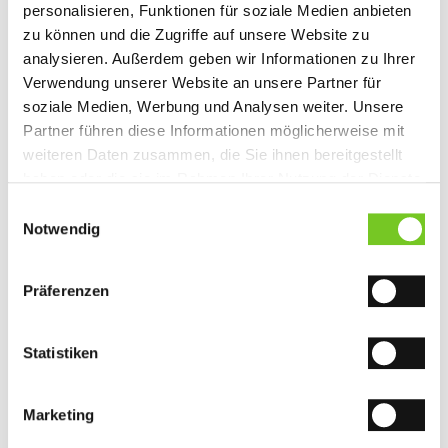
tiefen Leidenschaft für das Stickhandwerk.
personalisieren, Funktionen für soziale Medien anbieten
zu können und die Zugriffe auf unsere Website zu
analysieren. Außerdem geben wir Informationen zu Ihrer
Verwendung unserer Website an unsere Partner für
soziale Medien, Werbung und Analysen weiter. Unsere
Partner führen diese Informationen möglicherweise mit
weiteren Daten zusammen, die Sie ihnen bereitgestellt
haben oder die sie im Rahmen Ihrer Nutzung der Dienste
gesammelt haben. Sie geben Einwilligung zu unseren
Einwilligungsauswahl
Cookies, wenn Sie unsere Webseite weiterhin nutzen.
Notwendig
Präferenzen
Richard Seifert
Statistiken
Marketing