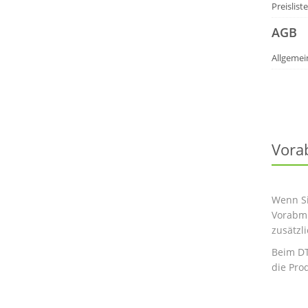
Preislist
AGB
Allgemei
Vora
Wenn Si
Vorabmu
zusätzl
Beim DT
die Pro