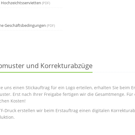
e Hochzeichtsservietten
(PDF)
ne Geschäftsbedingungen
(PDF)
bmuster und Korrekturabzüge
e uns einen Stickauftrag für ein Logo erteilen, erhalten Sie beim E
ster. Erst nach Ihrer Freigabe fertigen wir die Gesamtmenge. Für 
ichen Kosten!
F-Druck erstellen wir beim Erstauftrag einen digitalen Korrektura
duktion.