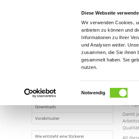
Diese Webseite verwende
PROD
Wir verwenden Cookies, um
anbieten zu können und di
Informationen zu Ihrer Ve
Service
und Analysen weiter. Unse
zusammen, die Sie ihnen b
gesammelt haben. Sie gebe
nutzen.
Allgemeines
Allg
Beratung
Einwilligungsauswahl
Notwendig
Versand
Unser U
Wir leg
Downloads
Damit j
Vorabmuster
Arbeits
Qualität
Wie entsteht eine Stickerei
All die