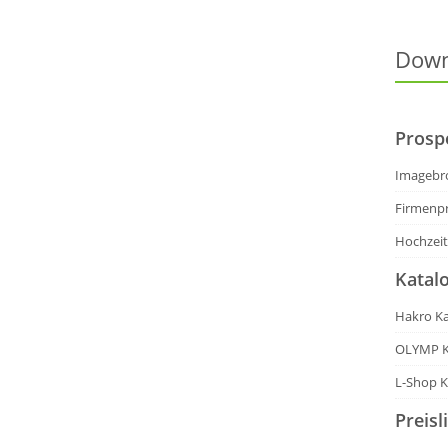
Down
Prosp
Imagebr
Firmenpr
Hochzeit
Katal
Hakro Ka
OLYMP K
L-Shop K
Preisl