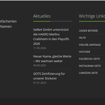
Aktuelles
Wichtige Link
gefächerten
en Namen
Seifert GmbH unterstützt
UNSER BETRIEB
die HAKRO Merlins
HILFE
Crailsheim in den Playoffs
2026
ONLINE-ANFRAGE
11.05.2026
HISTORIE
Neuer Name, gleiche Werte
FACEBOOK-SEITE
– Wir wachsen weiter
04.09.2025
INSTAGRAM-SEITE
LINKEDIN-SEITE
GOTS Zertifizierung für
unserer Stickerei
01.01.2024