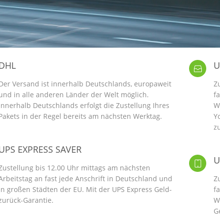
DHL
U
Der Versand ist innerhalb Deutschlands, europaweit
Z
und in alle anderen Länder der Welt möglich.
f
Innerhalb Deutschlands erfolgt die Zustellung Ihres
W
Pakets in der Regel bereits am nächsten Werktag.
Y
z
UPS EXPRESS SAVER
U
Zustellung bis 12.00 Uhr mittags am nächsten
Arbeitstag an fast jede Anschrift in Deutschland und
Z
in großen Städten der EU. Mit der UPS Express Geld-
f
zurück-Garantie.
W
G