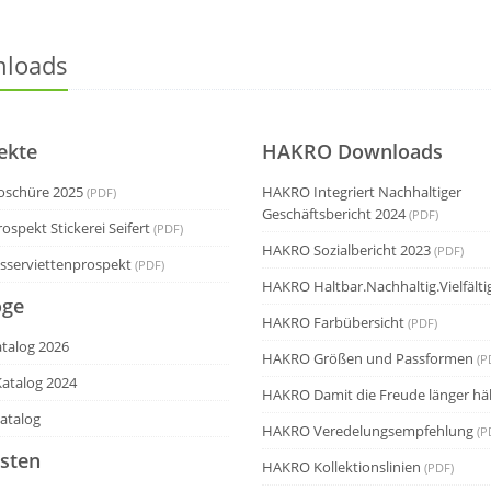
loads
ekte
HAKRO Downloads
oschüre 2025
HAKRO Integriert Nachhaltiger
(PDF)
Geschäftsbericht 2024
(PDF)
ospekt Stickerei Seifert
(PDF)
HAKRO Sozialbericht 2023
(PDF)
sserviettenprospekt
(PDF)
HAKRO Haltbar.Nachhaltig.Vielfälti
oge
HAKRO Farbübersicht
(PDF)
talog 2026
HAKRO Größen und Passformen
(P
atalog 2024
HAKRO Damit die Freude länger häl
atalog
HAKRO Veredelungsempfehlung
(P
isten
HAKRO Kollektionslinien
(PDF)