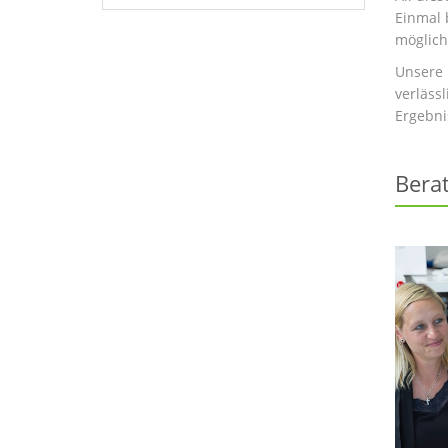
Einmal 
möglich
Unsere 
verläss
Ergebnis
Bera