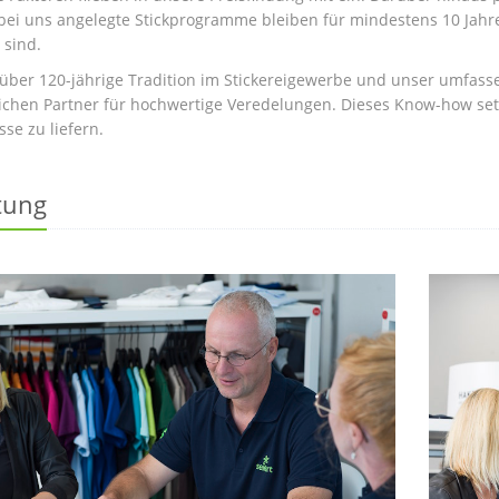
bei uns angelegte Stickprogramme bleiben für mindestens 10 Jahre
 sind.
über 120-jährige Tradition im Stickereigewerbe und unser umfas
lichen Partner für hochwertige Veredelungen. Dieses Know-how setz
se zu liefern.
tung