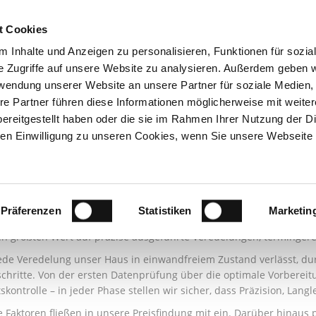
t Cookies
UKTE
CORPORATE FASHION
VEREDELUNG
SH
 Inhalte und Anzeigen zu personalisieren, Funktionen für sozia
e Zugriffe auf unsere Website zu analysieren. Außerdem geben w
rwendung unserer Website an unsere Partner für soziale Medien
re Partner führen diese Informationen möglicherweise mit weite
ereitgestellt haben oder die sie im Rahmen Ihrer Nutzung der D
n Einwilligung zu unseren Cookies, wenn Sie unsere Webseite 
emeines
Präferenzen
Statistiken
Marketin
nternehmen setzt alles daran, seine Kunden durch hervorragenden
en größten Wert auf präzise ausgeführte Veredelungen, termingerec
ede Veredelung unser Haus in einwandfreiem Zustand verlässt, dur
schritte. Von der ersten Datenprüfung über die optimale Vorbereitun
skontrolle – in jeder Phase stellen wir sicher, dass Präzision, Lang
se Faktoren fließen in unsere Preisfindung mit ein. Darüber hinaus 