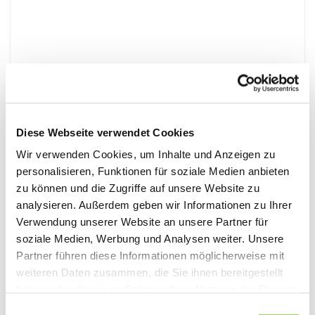
ART. 7148
Vintage Canvas Holdall
Messing-Applikationen,Innentasche mit
Diese Webseite verwendet Cookies
Reißverschluss,Reißverschlusstasche,Verstellbarer
Wir verwenden Cookies, um Inhalte und Anzeigen zu
Schultergurt,Volumen: 45 Liter
personalisieren, Funktionen für soziale Medien anbieten
zu können und die Zugriffe auf unsere Website zu
analysieren. Außerdem geben wir Informationen zu Ihrer
Verwendung unserer Website an unsere Partner für
soziale Medien, Werbung und Analysen weiter. Unsere
Partner führen diese Informationen möglicherweise mit
Details
weiteren Daten zusammen, die Sie ihnen bereitgestellt
haben oder die sie im Rahmen Ihrer Nutzung der Dienste
gesammelt haben. Sie geben Einwilligung zu unseren
Einwilligungsauswahl