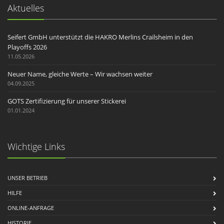
Aktuelles
Seifert GmbH unterstützt die HAKRO Merlins Crailsheim in den
Playoffs 2026
11.05.2026
Neuer Name, gleiche Werte – Wir wachsen weiter
04.09.2025
GOTS Zertifizierung für unserer Stickerei
01.01.2024
Wichtige Links
UNSER BETRIEB
HILFE
ONLINE-ANFRAGE
HISTORIE