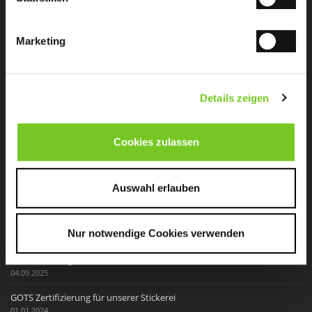
Marketing
Mit bester Qualität, viel Kreativität und einer breitgefächerten
Details zeigen
Angebotspalette hat sich die Stickerei Seifert einen Namen
gemacht.
Cookies zulassen
Aktuelles
Auswahl erlauben
Seifert GmbH unterstützt die HAKRO Merlins Crailsheim in den
Playoffs 2026
Nur notwendige Cookies verwenden
11.05.2026
Neuer Name, gleiche Werte – Wir wachsen weiter
04.09.2025
GOTS Zertifizierung für unserer Stickerei
01.01.2024