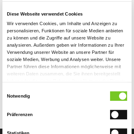
Diese Webseite verwendet Cookies
Wir verwenden Cookies, um Inhalte und Anzeigen zu
Wir haben uns auf die Direktbestickung von Corporate
personalisieren, Funktionen für soziale Medien anbieten
Fashion spezialisiert. Dabei werden Firmenlogo und -Farben
zu können und die Zugriffe auf unsere Website zu
bei der Betriebskleidung genau auf die Erfordernisse des
analysieren. Außerdem geben wir Informationen zu Ihrer
Unternehmens abgestimmt. Sonderproduktionen, auch über
Verwendung unserer Website an unsere Partner für
größere Mengen in Fernost, sind für uns kein Fremdwort.
soziale Medien, Werbung und Analysen weiter. Unsere
Gerne übernehmen wir auch für größere Betriebe den Full-
Partner führen diese Informationen möglicherweise mit
Service inklusive Beschaffung, Bestickung, Personalisierung
weiteren Daten zusammen, die Sie ihnen bereitgestellt
mit Namen, sowie die gesamte Logistik mit Lieferung in einem
haben oder die sie im Rahmen Ihrer Nutzung der Dienste
kurzen Zeitraum.
gesammelt haben. Sie geben Einwilligung zu unseren
Einwilligungsauswahl
Cookies, wenn Sie unsere Webseite weiterhin nutzen.
Notwendig
Präferenzen
Statistiken