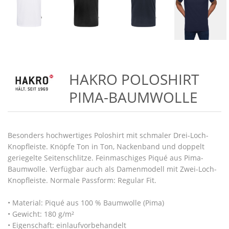
HAKRO POLOSHIRT
PIMA-BAUMWOLLE
Besonders hochwertiges Poloshirt mit schmaler Drei-Loch-
Knopfleiste. Knöpfe Ton in Ton, Nackenband und doppelt
geriegelte Seitenschlitze. Feinmaschiges Piqué aus Pima-
Baumwolle. Verfügbar auch als Damenmodell mit Zwei-Loch-
Knopfleiste. Normale Passform: Regular Fit.
• Material: Piqué aus 100 % Baumwolle (Pima)
• Gewicht: 180 g/m²
• Eigenschaft: einlaufvorbehandelt