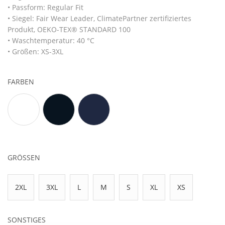
• Passform: Regular Fit
• Siegel: Fair Wear Leader, ClimatePartner zertifiziertes
Produkt, OEKO-TEX® STANDARD 100
• Waschtemperatur: 40 °C
• Größen: XS-3XL
FARBEN
GRÖSSEN
2XL
3XL
L
M
S
XL
XS
SONSTIGES