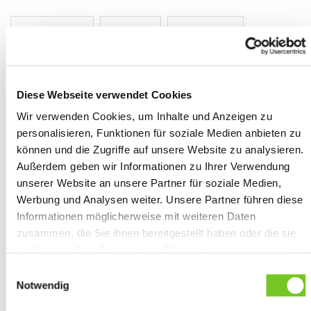
Regular Fit
40 °C
180 g/m²
BESTICKUNG
Diese Webseite verwendet Cookies
Wir verwenden Cookies, um Inhalte und Anzeigen zu
Brust
Rücken
Ärmel
Kragen
Nacken
personalisieren, Funktionen für soziale Medien anbieten zu
können und die Zugriffe auf unsere Website zu analysieren.
Außerdem geben wir Informationen zu Ihrer Verwendung
unserer Website an unsere Partner für soziale Medien,
WEITERE INFORMATIONEN
Werbung und Analysen weiter. Unsere Partner führen diese
Produktblatt
Informationen möglicherweise mit weiteren Daten
(PDF)
zusammen, die Sie ihnen bereitgestellt haben oder die sie
im Rahmen Ihrer Nutzung der Dienste gesammelt haben.
HERSTELLERANGABEN GEMÄSS GPSR
Sie geben Einwilligung zu unseren Cookies, wenn Sie
Einwilligungsauswahl
unsere Webseite weiterhin nutzen.
Notwendig