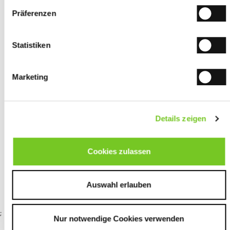
Präferenzen
Unverbindlich anfragen
Statistiken
Mehr aus der Kategorie
HAKRO Corporate Essentials
Hemden
Marketing
Details zeigen
Cookies zulassen
HAKRO
HAKRO
HAKRO Damen
Auswahl erlauben
Sweatjacke
Sweatblazer
Poloshirt Top
Premium
Premium
;
Nur notwendige Cookies verwenden