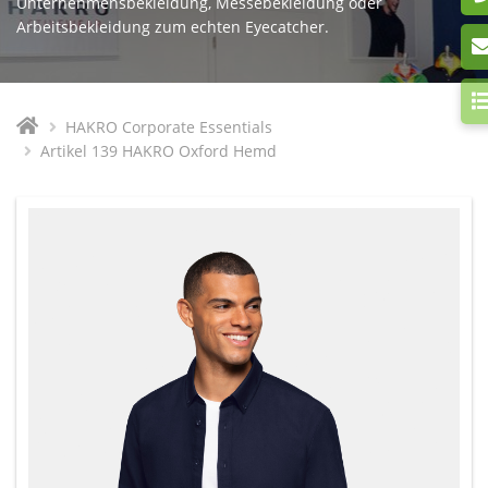
Unternehmensbekleidung, Messebekleidung oder
Arbeitsbekleidung zum echten Eyecatcher.
HAKRO Corporate Essentials
Artikel 139 HAKRO Oxford Hemd