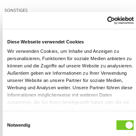
SONSTIGES
Regular Fit
40 °C
135 g/m²
Diese Webseite verwendet Cookies
Wir verwenden Cookies, um Inhalte und Anzeigen zu
BESTICKUNG
personalisieren, Funktionen für soziale Medien anbieten zu
können und die Zugriffe auf unsere Website zu analysieren.
Brust
Kragen
Manschette
gut bestickbar
Außerdem geben wir Informationen zu Ihrer Verwendung
unserer Website an unsere Partner für soziale Medien,
Werbung und Analysen weiter. Unsere Partner führen diese
Informationen möglicherweise mit weiteren Daten
WEITERE INFORMATIONEN
zusammen, die Sie ihnen bereitgestellt haben oder die sie
Produktblatt
(PDF)
im Rahmen Ihrer Nutzung der Dienste gesammelt haben.
Sie geben Einwilligung zu unseren Cookies, wenn Sie
Einwilligungsauswahl
unsere Webseite weiterhin nutzen.
Notwendig
HERSTELLERANGABEN GEMÄSS GPSR