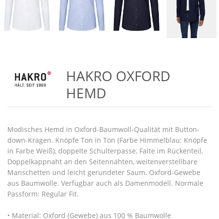
HAKRO OXFORD
HEMD
Modisches Hemd in Oxford-Baumwoll-Qualität mit Button-
down-Kragen. Knöpfe Ton in Ton (Farbe Himmelblau: Knöpfe
in Farbe Weiß), doppelte Schulterpasse, Falte im Rückenteil,
Doppelkappnaht an den Seitennähten, weitenverstellbare
Manschetten und leicht gerundeter Saum. Oxford-Gewebe
aus Baumwolle. Verfügbar auch als Damenmodell. Normale
Passform: Regular Fit.
• Material: Oxford (Gewebe) aus 100 % Baumwolle