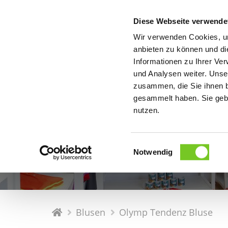
Diese Webseite verwende
PROD
Wir verwenden Cookies, um
anbieten zu können und di
Informationen zu Ihrer Ve
Produkte
und Analysen weiter. Unse
OLYMP
Corporate
zusammen, die Sie ihnen b
gesammelt haben. Sie gebe
nutzen.
Ob Hemden, Blusen oder Poloshirts – als Fachhändl
OLYMP-Oberbekleidung an, die wir für Sie günstig u
und hautsympathisches Material individuell bestick
Einwilligungsauswahl
Unternehmensbekleidung, Messebekleidung oder Ar
Notwendig
Ihres Unternehmens visualisieren.
Blusen
Olymp Tendenz Bluse