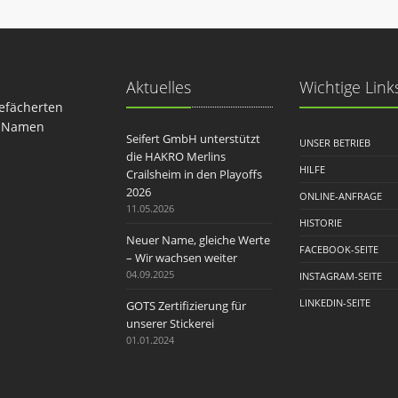
Aktuelles
Wichtige Link
gefächerten
en Namen
Seifert GmbH unterstützt
UNSER BETRIEB
die HAKRO Merlins
HILFE
Crailsheim in den Playoffs
2026
ONLINE-ANFRAGE
11.05.2026
HISTORIE
Neuer Name, gleiche Werte
FACEBOOK-SEITE
– Wir wachsen weiter
04.09.2025
INSTAGRAM-SEITE
LINKEDIN-SEITE
GOTS Zertifizierung für
unserer Stickerei
01.01.2024