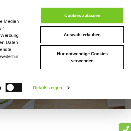
OP
ÜBER UNS
Cookies zulassen
le Medien
ir
Auswahl erlauben
, Werbung
ren Daten
ienste
Nur notwendige Cookies
weiterhin
verwenden
g
Details zeigen