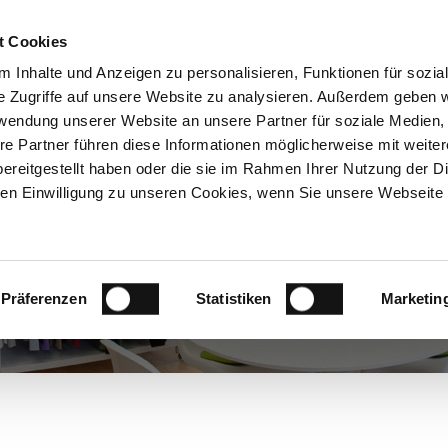
t Cookies
UKTE
CORPORATE FASHION
VEREDELUNG
SH
 Inhalte und Anzeigen zu personalisieren, Funktionen für sozia
e Zugriffe auf unsere Website zu analysieren. Außerdem geben w
rwendung unserer Website an unsere Partner für soziale Medien
re Partner führen diese Informationen möglicherweise mit weite
 Fashion
ereitgestellt haben oder die sie im Rahmen Ihrer Nutzung der D
n Einwilligung zu unseren Cookies, wenn Sie unsere Webseite 
er von OLYMP bieten wir Ihnen eine Vielfalt an
nd hochwertig veredeln. Bügelleichtes, knitterfreies
t oder bedruckt lässt Ihre
beitsbekleidung auf prägnante Weise die Identität
Präferenzen
Statistiken
Marketin