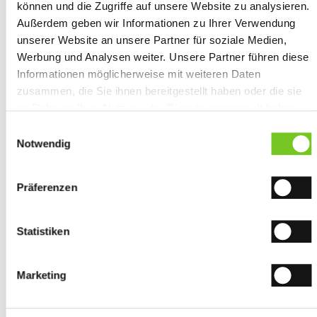
können und die Zugriffe auf unsere Website zu analysieren.
HERSTELLERANGABEN GEMÄSS GPSR
Außerdem geben wir Informationen zu Ihrer Verwendung
unserer Website an unsere Partner für soziale Medien,
Werbung und Analysen weiter. Unsere Partner führen diese
Informationen möglicherweise mit weiteren Daten
Unverbindlich anfragen
zusammen, die Sie ihnen bereitgestellt haben oder die sie
im Rahmen Ihrer Nutzung der Dienste gesammelt haben.
Sie geben Einwilligung zu unseren Cookies, wenn Sie
Mehr aus der Kategorie
Polo-Shirts
Einwilligungsauswahl
unsere Webseite weiterhin nutzen.
Notwendig
Präferenzen
Statistiken
Marketing
HAKRO Damen
HAKRO COTTON
HAKRO Pocket-
Poloshirt
TEC® Poloshirt
Poloshirt
Casual
MIKRALINAR®