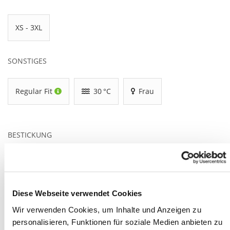
XS - 3XL
SONSTIGES
Regular Fit
30 °C
Frau
BESTICKUNG
gut bestickbar
Brust rechts
Brust links
Diese Webseite verwendet Cookies
Ärmel
Nacken
Rücken
Wir verwenden Cookies, um Inhalte und Anzeigen zu
personalisieren, Funktionen für soziale Medien anbieten zu