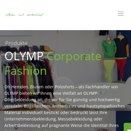
Toggl
navig
Produkte
OLYMP
Corporate
Fashion
Ob Hemden, Blusen oder Poloshirts – als Fachhändler von
OLYMP bieten wir Ihnen eine Vielfalt an OLYMP-
Oberbekleidung an, die wir für Sie günstig und hochwertig
veredeln. Bügelleichtes, knitterfreies und hautsympathisches
Material individuell bestickt oder bedruckt lässt Ihre
Unternehmensbekleidung, Messebekleidung oder
Arbeitsbekleidung auf prägnante Weise die Identität Ihres