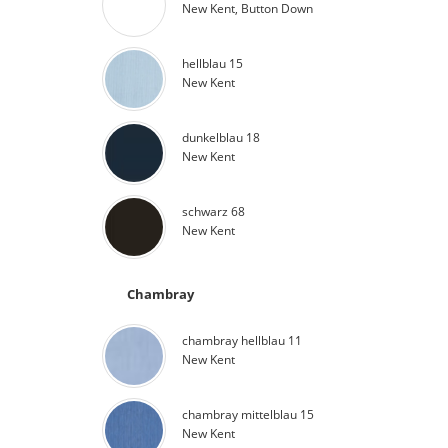
New Kent, Button Down
hellblau 15
New Kent
dunkelblau 18
New Kent
schwarz 68
New Kent
Chambray
chambray hellblau 11
New Kent
chambray mittelblau 15
New Kent