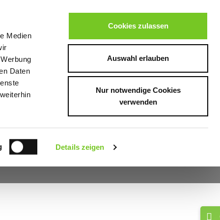
Cookies zulassen
le Medien
ir
Auswahl erlauben
, Werbung
P
ÜBER UNS
ren Daten
ienste
Nur notwendige Cookies
weiterhin
verwenden
g
Details zeigen