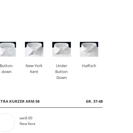
Button-
New York
Under
Haifisch
down
Kent
Button
Down
XTRA KURZER ARM 58
GR. 37-48
weiß 00
New Kent