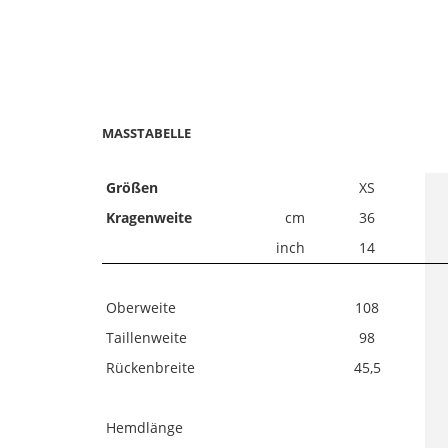
MASSTABELLE
Größen
XS
Kragenweite
cm
36
inch
14
Oberweite
108
Taillenweite
98
Rückenbreite
45,5
Hemdlänge