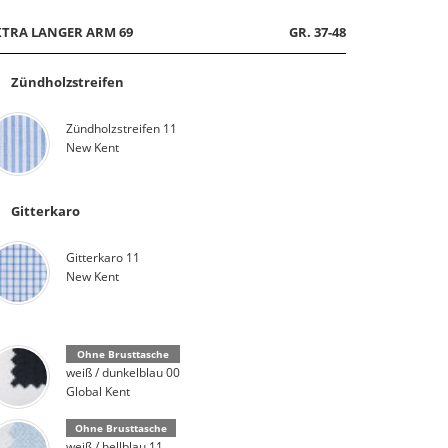
XTRA LANGER ARM 69
GR. 37-48
Zündholzstreifen
Zündholzstreifen 11
New Kent
Gitterkaro
Gitterkaro 11
New Kent
Ohne Brusttasche
weiß / dunkelblau 00
Global Kent
Ohne Brusttasche
weiß / hellblau 11