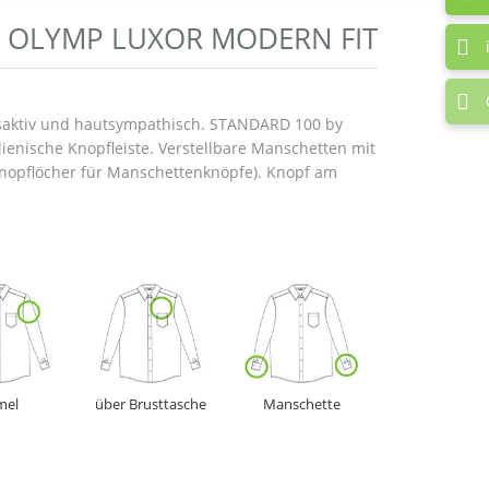
OLYMP LUXOR MODERN FIT
ngsaktiv und hautsympathisch. STANDARD 100 by
lienische Knopfleiste. Verstellbare Manschetten mit
Knopflöcher für Manschettenknöpfe). Knopf am
mel
über Brusttasche
Manschette