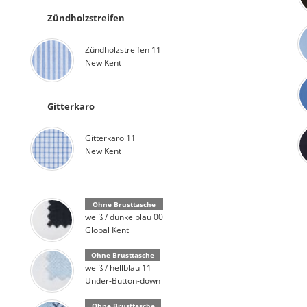
Zündholzstreifen
Zündholzstreifen 11
New Kent
Gitterkaro
Gitterkaro 11
New Kent
Ohne Brusttasche
weiß / dunkelblau 00
Global Kent
Ohne Brusttasche
weiß / hellblau 11
Under-Button-down
Ohne Brusttasche