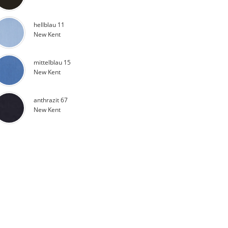
hellblau 11
New Kent
mittelblau 15
New Kent
anthrazit 67
New Kent