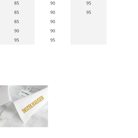
85
90
95
85
90
95
85
90
90
90
95
95