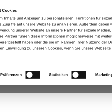
t Cookies
 Inhalte und Anzeigen zu personalisieren, Funktionen für sozia
e Zugriffe auf unsere Website zu analysieren. Außerdem geben w
rwendung unserer Website an unsere Partner für soziale Medien
CORPORATE FASHION
VEREDELUNG
SHO
re Partner führen diese Informationen möglicherweise mit weite
 Fashion
ereitgestellt haben oder die sie im Rahmen Ihrer Nutzung der D
n Einwilligung zu unseren Cookies, wenn Sie unsere Webseite 
er von OLYMP bieten wir Ihnen eine Vielfalt an
nd hochwertig veredeln. Bügelleichtes, knitterfreies
t oder bedruckt lässt Ihre
beitsbekleidung auf prägnante Weise die Identität
Präferenzen
Statistiken
Marketin