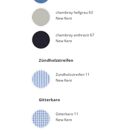
chambray hellgrau 63
New Kent
chambray anthrazit 67
New Kent
Zündholzstreifen
Zündholzstreifen 11
New Kent
Gitterkaro
Gitterkaro 11
New Kent