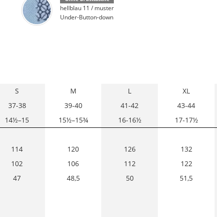
hellblau 11 / muster
Under-Button-down
S
M
L
XL
37-38
39-40
41-42
43-44
14½–15
15½–15¾
16-16½
17-17½
114
120
126
132
102
106
112
122
47
48,5
50
51,5