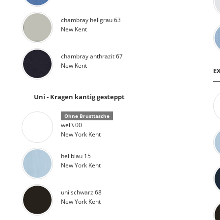
chambray hellgrau 63
New Kent
chambray anthrazit 67
New Kent
E
Uni - Kragen kantig gesteppt
Ohne Brusttasche
weiß 00
New York Kent
hellblau 15
New York Kent
uni schwarz 68
New York Kent