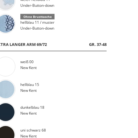
Under-Button-down
Ohne Brusttasche
hellblau 11 / muster
Under-Button-down
XTRA LANGER ARM 69/72
GR. 37-48
weiß 00
New Kent
hellblau 15
New Kent
dunkelblau 18
New Kent
uni schwarz 68
New Kent