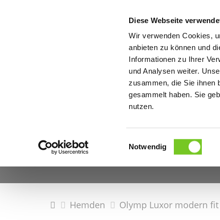
Diese Webseite verwende
Wir verwenden Cookies, um
anbieten zu können und di
Informationen zu Ihrer Ve
PRODUKTE
Produkte
und Analysen weiter. Unse
OLYMP
Corporate
zusammen, die Sie ihnen b
gesammelt haben. Sie gebe
nutzen.
Ob Hemden, Blusen oder Poloshirts – als Fachhändl
OLYMP-Oberbekleidung an, die wir für Sie günstig u
und hautsympathisches Material individuell bestick
Einwilligungsauswahl
Unternehmensbekleidung, Messebekleidung oder Ar
Notwendig
Ihres Unternehmens visualisieren.
Hemden
Olymp Luxor modern fit