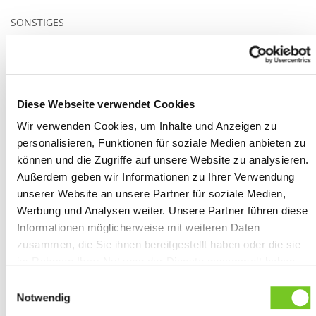
SONSTIGES
Regular Fit
40 °C
190 g/m²
Diese Webseite verwendet Cookies
BESTICKUNG
Wir verwenden Cookies, um Inhalte und Anzeigen zu
personalisieren, Funktionen für soziale Medien anbieten zu
können und die Zugriffe auf unsere Website zu analysieren.
Brust
Ärmel
Kragen
Rücken
Nacken
Außerdem geben wir Informationen zu Ihrer Verwendung
unserer Website an unsere Partner für soziale Medien,
Werbung und Analysen weiter. Unsere Partner führen diese
WEITERE INFORMATIONEN
Informationen möglicherweise mit weiteren Daten
zusammen, die Sie ihnen bereitgestellt haben oder die sie
Produktblatt
(PDF)
im Rahmen Ihrer Nutzung der Dienste gesammelt haben.
Sie geben Einwilligung zu unseren Cookies, wenn Sie
Einwilligungsauswahl
unsere Webseite weiterhin nutzen.
HERSTELLERANGABEN GEMÄSS GPSR
Notwendig