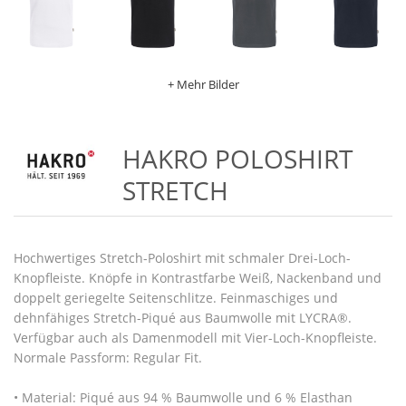
+ Mehr Bilder
HAKRO POLOSHIRT
STRETCH
Hochwertiges Stretch-Poloshirt mit schmaler Drei-Loch-
Knopfleiste. Knöpfe in Kontrastfarbe Weiß, Nackenband und
doppelt geriegelte Seitenschlitze. Feinmaschiges und
dehnfähiges Stretch-Piqué aus Baumwolle mit LYCRA®.
Verfügbar auch als Damenmodell mit Vier-Loch-Knopfleiste.
Normale Passform: Regular Fit.
• Material: Piqué aus 94 % Baumwolle und 6 % Elasthan