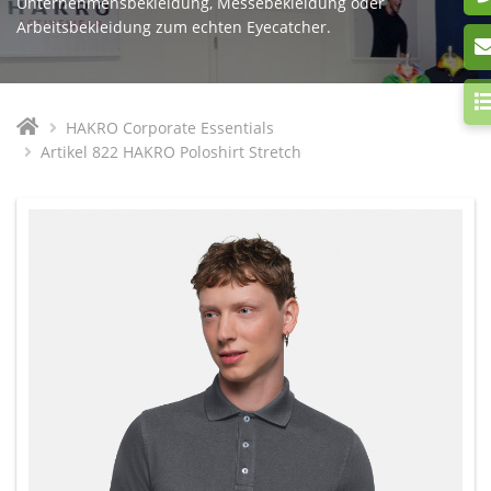
Unternehmensbekleidung, Messebekleidung oder
Arbeitsbekleidung zum echten Eyecatcher.
HAKRO Corporate Essentials
Artikel 822 HAKRO Poloshirt Stretch