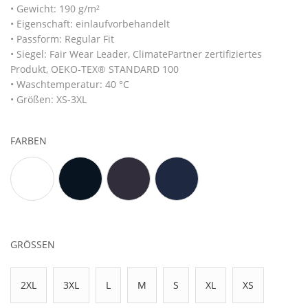
• Gewicht: 190 g/m²
• Eigenschaft: einlaufvorbehandelt
• Passform: Regular Fit
• Siegel: Fair Wear Leader, ClimatePartner zertifiziertes
Produkt, OEKO-TEX® STANDARD 100
• Waschtemperatur: 40 °C
• Größen: XS-3XL
FARBEN
GRÖSSEN
2XL
3XL
L
M
S
XL
XS