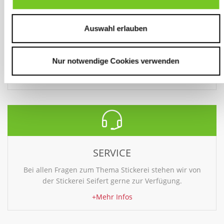
LIEFERUNG
Auswahl erlauben
Ab einem Warenwert von 1000 € netto fallen keine
Versandkosten an. Darunter erheben wir eine
Pauschale von 8.-- € pro Bestellung.
Nur notwendige Cookies verwenden
+Mehr Infos
SERVICE
Bei allen Fragen zum Thema Stickerei stehen wir von
der Stickerei Seifert gerne zur Verfügung.
+Mehr Infos