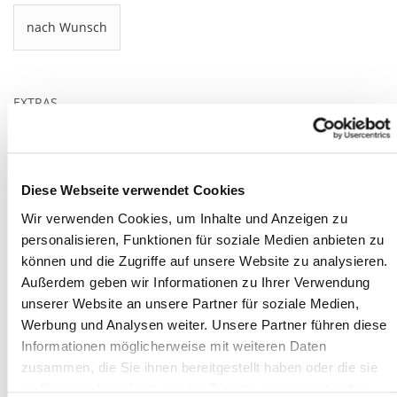
nach Wunsch
EXTRAS
Material: 65% Baumwolle; 35% Polyester; ca.320 g/qm
Diese Webseite verwendet Cookies
HERSTELLERANGABEN GEMÄSS GPSR
Wir verwenden Cookies, um Inhalte und Anzeigen zu
personalisieren, Funktionen für soziale Medien anbieten zu
können und die Zugriffe auf unsere Website zu analysieren.
Unverbindlich anfragen
Außerdem geben wir Informationen zu Ihrer Verwendung
unserer Website an unsere Partner für soziale Medien,
Werbung und Analysen weiter. Unsere Partner führen diese
Mehr aus der Kategorie
Workwear
Informationen möglicherweise mit weiteren Daten
zusammen, die Sie ihnen bereitgestellt haben oder die sie
im Rahmen Ihrer Nutzung der Dienste gesammelt haben.